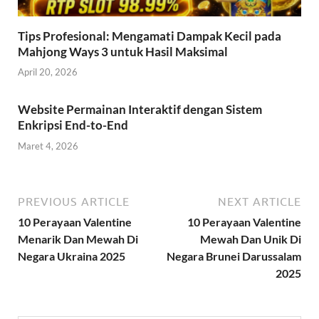
Tips Profesional: Mengamati Dampak Kecil pada
Mahjong Ways 3 untuk Hasil Maksimal
April 20, 2026
Website Permainan Interaktif dengan Sistem
Enkripsi End-to-End
Maret 4, 2026
PREVIOUS ARTICLE
NEXT ARTICLE
10 Perayaan Valentine
10 Perayaan Valentine
Menarik Dan Mewah Di
Mewah Dan Unik Di
Negara Ukraina 2025
Negara Brunei Darussalam
2025