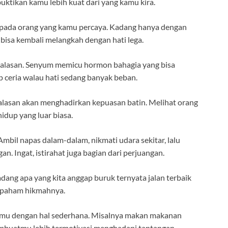
ktikan kamu lebih kuat dari yang kamu kira.
 pada orang yang kamu percaya. Kadang hanya dengan
 bisa kembali melangkah dengan hati lega.
da alasan. Senyum memicu hormon bahagia yang bisa
ceria walau hati sedang banyak beban.
alasan akan menghadirkan kepuasan batin. Melihat orang
idup yang luar biasa.
Ambil napas dalam-dalam, nikmati udara sekitar, lalu
an. Ingat, istirahat juga bagian dari perjuangan.
dang apa yang kita anggap buruk ternyata jalan terbaik
an paham hikmahnya.
rimu dengan hal sederhana. Misalnya makan makanan
membuatmu lebih termotivasi menghadapi tantangan