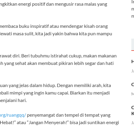
I
gkitkan energi positif dan mengusir rasa malas yang
m
m
membaca buku inspiratif atau mendengar kisah orang
elewati masa sulit, kita jadi yakin bahwa kita pun mampu
awat diri. Beri tubuhmu istirahat cukup, makan makanan
H
uh yang sehat akan membuat pikiran lebih segar dan hati
J
C
uan yang jelas dalam hidup. Dengan memiliki arah, kita
bali mimpi yang ingin kamu capai. Biarkan itu menjadi
M
jalani hari.
C
K
.org/ruangqq/
penyemangat dan tempel di tempat yang
Hebat!” atau “Jangan Menyerah!” bisa jadi suntikan energi
J