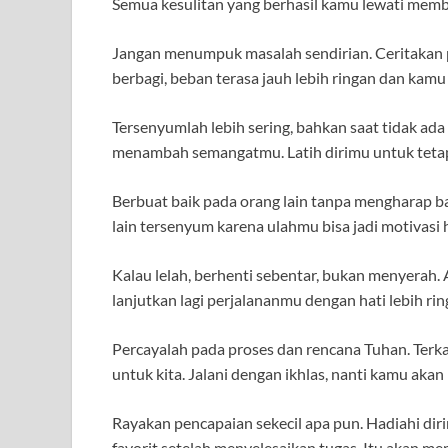
Semua kesulitan yang berhasil kamu lewati membu
Jangan menumpuk masalah sendirian. Ceritakan
berbagi, beban terasa jauh lebih ringan dan kamu
Tersenyumlah lebih sering, bahkan saat tidak a
menambah semangatmu. Latih dirimu untuk tetap 
Berbuat baik pada orang lain tanpa mengharap b
lain tersenyum karena ulahmu bisa jadi motivasi h
Kalau lelah, berhenti sebentar, bukan menyerah. 
lanjutkan lagi perjalananmu dengan hati lebih ring
Percayalah pada proses dan rencana Tuhan. Terka
untuk kita. Jalani dengan ikhlas, nanti kamu ak
Rayakan pencapaian sekecil apa pun. Hadiahi di
favorit setelah menyelesaikan tugas. Itu akan 