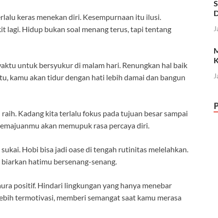
S
D
rlalu keras menekan diri. Kesempurnaan itu ilusi.
kit lagi. Hidup bukan soal menang terus, tapi tentang
J
M
K
aktu untuk bersyukur di malam hari. Renungkan hal baik
J
gitu, kamu akan tidur dengan hati lebih damai dan bangun
raih. Kadang kita terlalu fokus pada tujuan besar sampai
 kemajuanmu akan memupuk rasa percaya diri.
kai. Hobi bisa jadi oase di tengah rutinitas melelahkan.
 biarkan hatimu bersenang-senang.
ra positif. Hindari lingkungan yang hanya menebar
ebih termotivasi, memberi semangat saat kamu merasa