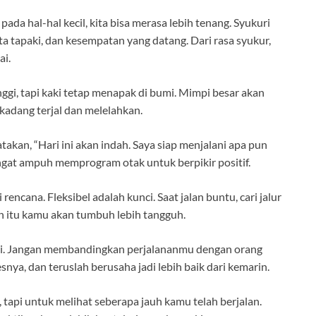
ada hal-hal kecil, kita bisa merasa lebih tenang. Syukuri
ita tapaki, dan kesempatan yang datang. Dari rasa syukur,
ai.
ggi, tapi kaki tetap menapak di bumi. Mimpi besar akan
kadang terjal dan melelahkan.
atakan, “Hari ini akan indah. Saya siap menjalani apa pun
ngat ampuh memprogram otak untuk berpikir positif.
encana. Fleksibel adalah kunci. Saat jalan buntu, cari jalur
an itu kamu akan tumbuh lebih tangguh.
ri. Jangan membandingkan perjalananmu dengan orang
snya, dan teruslah berusaha jadi lebih baik dari kemarin.
, tapi untuk melihat seberapa jauh kamu telah berjalan.