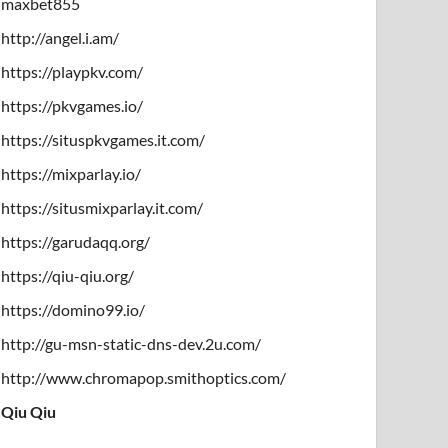
maxbet855
http://angel.i.am/
https://playpkv.com/
https://pkvgames.io/
https://situspkvgames.it.com/
https://mixparlay.io/
https://situsmixparlay.it.com/
https://garudaqq.org/
https://qiu-qiu.org/
https://domino99.io/
http://gu-msn-static-dns-dev.2u.com/
http://www.chromapop.smithoptics.com/
Qiu Qiu