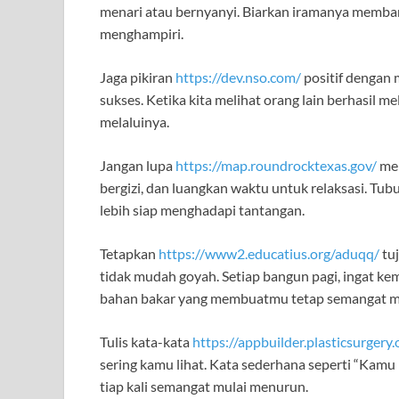
menari atau bernyanyi. Biarkan iramanya memban
menghampiri.
Jaga pikiran
https://dev.nso.com/
positif dengan 
sukses. Ketika kita melihat orang lain berhasil m
melaluinya.
Jangan lupa
https://map.roundrocktexas.gov/
mer
bergizi, dan luangkan waktu untuk relaksasi. Tub
lebih siap menghadapi tantangan.
Tetapkan
https://www2.educatius.org/aduqq/
tuj
tidak mudah goyah. Setiap bangun pagi, ingat kem
bahan bakar yang membuatmu tetap semangat men
Tulis kata-kata
https://appbuilder.plasticsurgery
sering kamu lihat. Kata sederhana seperti “Kamu 
tiap kali semangat mulai menurun.