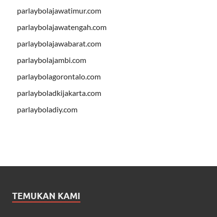
parlaybolajawatimur.com
parlaybolajawatengah.com
parlaybolajawabarat.com
parlaybolajambi.com
parlaybolagorontalo.com
parlayboladkijakarta.com
parlayboladiy.com
TEMUKAN KAMI