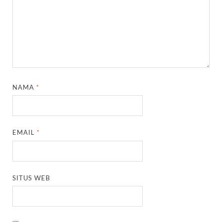
NAMA
*
EMAIL
*
SITUS WEB