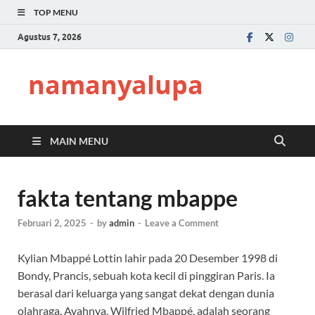
TOP MENU
Agustus 7, 2026
namanyalupa
MAIN MENU
fakta tentang mbappe
Februari 2, 2025
-
by
admin
-
Leave a Comment
Kylian Mbappé Lottin lahir pada 20 Desember 1998 di
Bondy, Prancis, sebuah kota kecil di pinggiran Paris. Ia
berasal dari keluarga yang sangat dekat dengan dunia
olahraga. Ayahnya, Wilfried Mbappé, adalah seorang