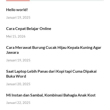
Hello world!
Januari 19, 2025
Cara Cepat Belajar Online
Mei 15, 2026
Cara Merawat Burung Cucak Hijau Kepala Kuning Agar
Jawara
Januari 19, 2025
Saat Laptop Lebih Panas dari Kopi tapi Cuma Dipakai
Buka Word
Januari 20, 2025
Mi Instan dan Sambal, Kombinasi Bahagia Anak Kost
Januari 22, 2025