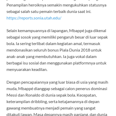
Penampilan heroiknya semakin mengukuhkan statusnya
sebagai salah satu pemain terbaik dunia saat ini.
https://reports.sonia.utah.edu/
Selain kemampuannya di lapangan, Mbappé juga dikenal
sebagai sosok yang memiliki pengaruh besar di luar sepak
bola. Ia sering terlibat dalam kegiatan amal, termasuk
mendonasikan seluruh bonus Piala Dunia 2018 untuk
anak-anak yang membutuhkan. Ia juga vokal dalam
berbagai isu sosial dan menggunakan platformnya untuk
menyuarakan keadilan.
Dengan pencapaiannya yang luar biasa di usia yang masih
muda, Mbappé dianggap sebagai calon penerus dominasi
Messi dan Ronaldo di dunia sepak bola. Kecepatan,
keterampilan dribbling, serta ketajamannya di depan
gawang membuatnya menjadi pemain yang sangat
ditakuti lawan. Masa depannya masih panjang, dan dunia