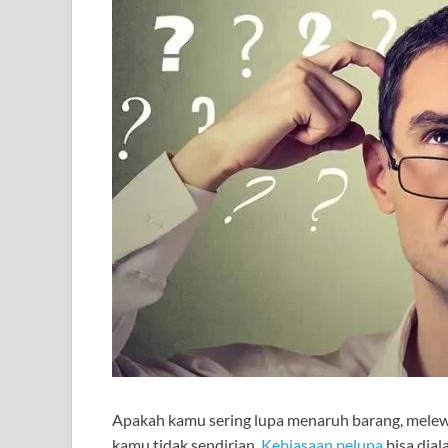
Apakah kamu sering lupa menaruh barang, melewa
kamu tidak sendirian.
Kebiasaan pelupa
bisa dial