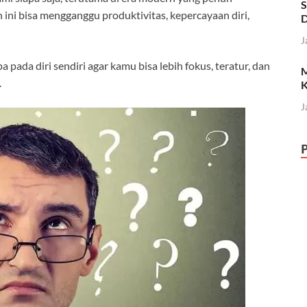
S
n ini bisa mengganggu produktivitas, kepercayaan diri,
D
J
 pada diri sendiri agar kamu bisa lebih fokus, teratur, dan
M
.
K
J