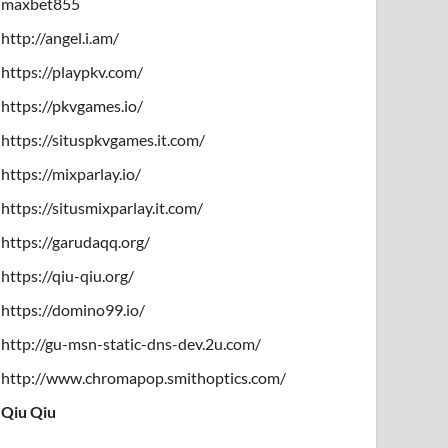
maxbet855
http://angel.i.am/
https://playpkv.com/
https://pkvgames.io/
https://situspkvgames.it.com/
https://mixparlay.io/
https://situsmixparlay.it.com/
https://garudaqq.org/
https://qiu-qiu.org/
https://domino99.io/
http://gu-msn-static-dns-dev.2u.com/
http://www.chromapop.smithoptics.com/
Qiu Qiu