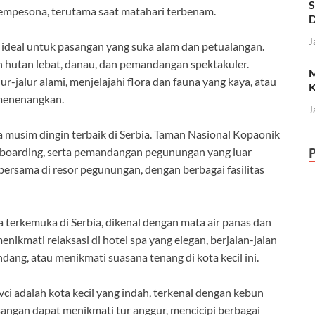
S
pesona, terutama saat matahari terbenam.
D
J
 ideal untuk pasangan yang suka alam dan petualangan.
n hutan lebat, danau, dan pemandangan spektakuler.
M
r-jalur alami, menjelajahi flora dan fauna yang kaya, atau
K
menenangkan.
J
a musim dingin terbaik di Serbia. Taman Nasional Kopaonik
wboarding, serta pemandangan pegunungan yang luar
ersama di resor pegunungan, dengan berbagai fasilitas
a terkemuka di Serbia, dikenal dengan mata air panas dan
ikmati relaksasi di hotel spa yang elegan, berjalan-jalan
dang, atau menikmati suasana tenang di kota kecil ini.
vci adalah kota kecil yang indah, terkenal dengan kebun
angan dapat menikmati tur anggur, mencicipi berbagai