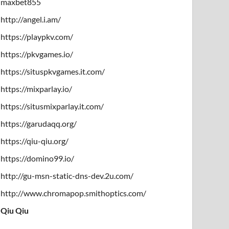
maxbet855
http://angel.i.am/
https://playpkv.com/
https://pkvgames.io/
https://situspkvgames.it.com/
https://mixparlay.io/
https://situsmixparlay.it.com/
https://garudaqq.org/
https://qiu-qiu.org/
https://domino99.io/
http://gu-msn-static-dns-dev.2u.com/
http://www.chromapop.smithoptics.com/
Qiu Qiu