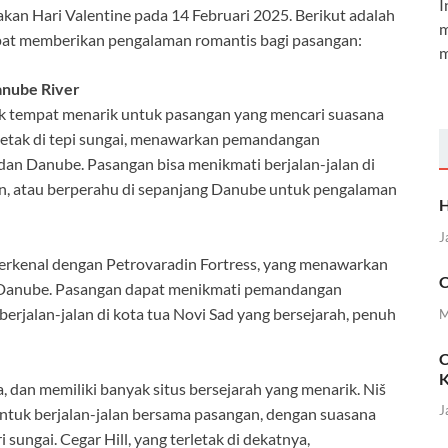
I
kan Hari Valentine pada 14 Februari 2025. Berikut adalah
m
apat memberikan pengalaman romantis bagi pasangan:
m
anube River
yak tempat menarik untuk pasangan yang mencari suasana
rletak di tepi sungai, menawarkan pemandangan
dan Danube. Pasangan bisa menikmati berjalan-jalan di
n, atau berperahu di sepanjang Danube untuk pengalaman
H
J
, terkenal dengan Petrovaradin Fortress, yang menawarkan
C
 Danube. Pasangan dapat menikmati pemandangan
berjalan-jalan di kota tua Novi Sad yang bersejarah, penuh
M
C
K
a, dan memiliki banyak situs bersejarah yang menarik. Niš
J
ntuk berjalan-jalan bersama pasangan, dengan suasana
ungai. Cegar Hill, yang terletak di dekatnya,