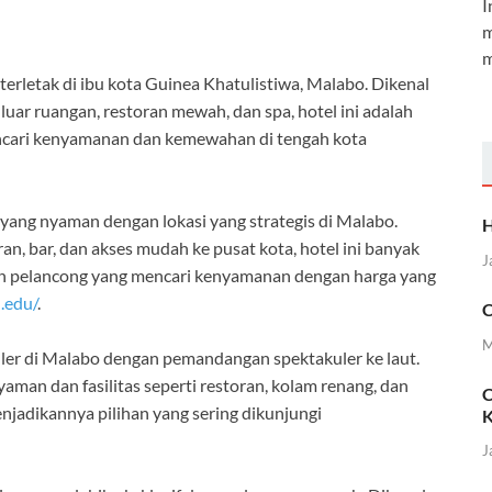
I
m
m
erletak di ibu kota Guinea Khatulistiwa, Malabo. Dikenal
luar ruangan, restoran mewah, dan spa, hotel ini adalah
encari kenyamanan dan kemewahan di tengah kota
ang nyaman dengan lokasi yang strategis di Malabo.
H
an, bar, dan akses mudah ke pusat kota, hotel ini banyak
J
un pelancong yang mencari kenyamanan dengan harga yang
h.edu/
.
C
M
uler di Malabo dengan pemandangan spektakuler ke laut.
man dan fasilitas seperti restoran, kolam renang, dan
C
njadikannya pilihan yang sering dikunjungi
K
J