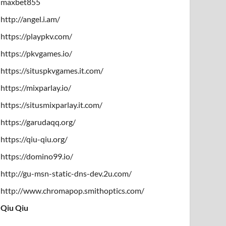
maxbet855
http://angel.i.am/
https://playpkv.com/
https://pkvgames.io/
https://situspkvgames.it.com/
https://mixparlay.io/
https://situsmixparlay.it.com/
https://garudaqq.org/
https://qiu-qiu.org/
https://domino99.io/
http://gu-msn-static-dns-dev.2u.com/
http://www.chromapop.smithoptics.com/
Qiu Qiu