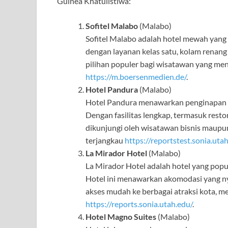
Guinea Khatulistiwa:
Sofitel Malabo
(Malabo)
Sofitel Malabo adalah hotel mewah yang t
dengan layanan kelas satu, kolam renang 
pilihan populer bagi wisatawan yang m
https://m.boersenmedien.de/
.
Hotel Pandura
(Malabo)
Hotel Pandura menawarkan penginapan y
Dengan fasilitas lengkap, termasuk restor
dikunjungi oleh wisatawan bisnis maup
terjangkau
https://reportstest.sonia.uta
La Mirador Hotel
(Malabo)
La Mirador Hotel adalah hotel yang pop
Hotel ini menawarkan akomodasi yang nya
akses mudah ke berbagai atraksi kota, me
https://reports.sonia.utah.edu/
.
Hotel Magno Suites
(Malabo)