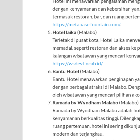
Hotel ini menawarkan pengalaman mengin
dengan kenyamanan dan kebersihan yang 
termasuk restoran, bar, dan ruang pertem
https://metabase.fountain.com/
.
Hotel laika
(Malabo)
Terletak di pusat kota, Hotel Laika men
memadai, seperti restoran dan akses ke p
kalangan wisatawan yang mencari kenyam
https://wsdev.lincah.id/
.
Bantu Hotel
(Malabo)
Bantu Hotel menawarkan penginapan ya
dengan berbagai atraksi di Malabo. Dengan
oleh wisatawan yang mencari pilihan ako
Ramada by Wyndham Malabo
(Malabo)
Ramada by Wyndham Malabo adalah hote
kenyamanan berkualitas tinggi. Dilengkap
ruang pertemuan, hotel ini sering dikun
modern dan terjangkau.